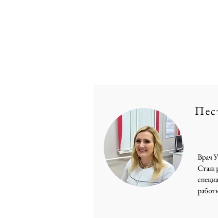
Пес
Врач 
Стаж р
специ
работы