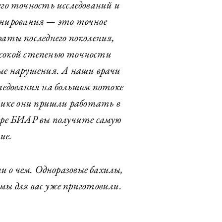
го точность исследований и
канирования — это точное
аты последнего поколения,
ысокой степенью точности
ые нарушения. А наши врачи
ледования на большом потоке
тике они пришли работать в
тре БИАР вы получите самую
ие.
 о чем. Одноразовые бахилы,
мы для вас уже приготовили.