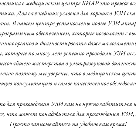
ностика в медицинском центре БИАР это прежде все
стики. Два важнейших условия для хорошего УЗИ с
рачи. В нашем центре установлены новые УЗИ аппар
программным обеспечением, которые позволяют с в
нних органов и диагностировать даже малозаметн
 которые по многу лет успешно проводили УЗИ исс
 высочайшего мастерства в ультразвуковой диагнос
енно поэтому мы уверены, что в медицинском цен
чшую консультацию и самое качественное обследован
о для прохождения УЗИ вам не нужно заботиться ни
 все, что может понадобиться для прохождения УЗИ, 
Просто записывайтесь на удобное вам время!